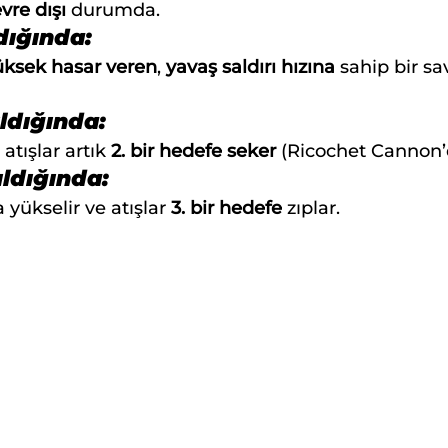
vre dışı
 durumda.
ldığında:
üksek hasar veren
, 
yavaş saldırı hızına
 sahip bir 
ıldığında:
 atışlar artık 
2. bir hedefe seker
 (Ricochet Cannon’d
ıldığında:
 yükselir ve atışlar 
3. bir hedefe
 zıplar.