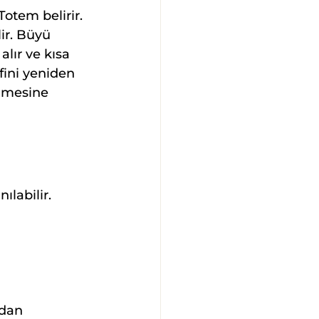
otem belirir. 
ir. Büyü 
lır ve kısa 
fini yeniden 
elmesine 
ılabilir.
dan 