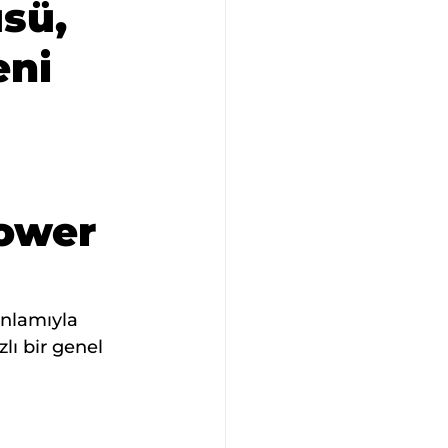
sü,
eni
ower 
nlamıyla 
ızlı bir genel 