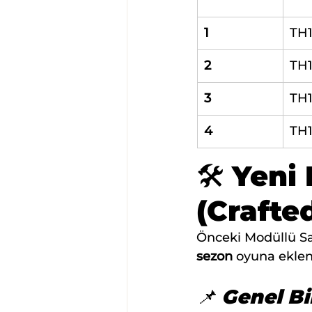
1
TH
2
TH
3
TH
4
TH
🛠️ Yen
(Crafte
Önceki Modüllü Sa
sezon
 oyuna ekleni
📌 Genel Bi