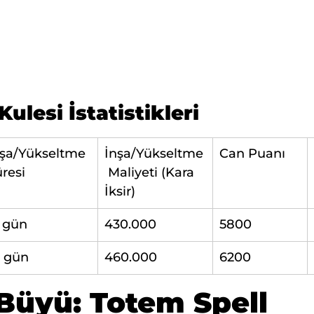
ulesi İstatistikleri
nşa/Yükseltme 
İnşa/Yükseltme
Can Puanı
resi
 Maliyeti (Kara 
İksir)
3 gün
430.000
5800
4 gün
460.000
6200
 Büyü: Totem Spell