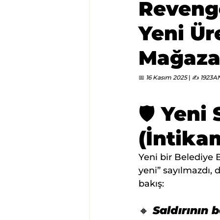
Reveng
Yeni Ür
Mağaza 
📅 
16 Kasım 2025
 | ✍️ 
1923A
🛡️ Yen
(İntika
Yeni bir Belediye
yeni” sayılmazdı, 
bakış:
🔸 Saldırının 