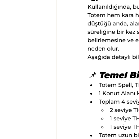
Kullanıldığında, b
Totem hem kara he
düştüğü anda, alan 
süreliğine bir kez
belirlemesine ve e
neden olur.
Aşağıda detaylı bilg
📌 Temel Bi
Totem Spell, TH
1 Konut Alanı 
Toplam 4 seviy
2 seviye T
1 seviye T
1 seviye T
Totem uzun bi