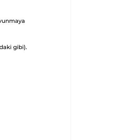
savunmaya 
aki gibi).