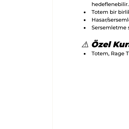
hedeflenebilir
Totem bir birli
Hasar/sersemle
Sersemletme sü
⚠️ Özel Kur
Totem, Rage T