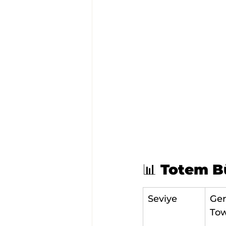
📊 Totem Bü
Seviye
Ger
Tow