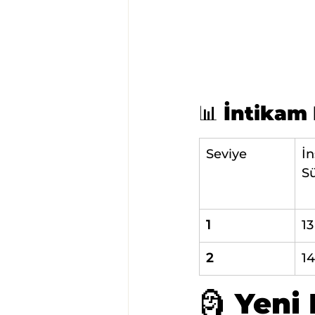
📊 
İntikam K
Seviye
İ
Sü
1
1
2
1
🗿 Yeni