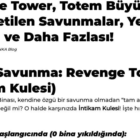
e Tower, Totem Büyü
etilen Savunmalar, Y
ve Daha Fazlası!
NKA Blog
i Savunma: 
Revenge T
m Kulesi)
 Binası, kendine özgü bir savunma olmadan “tam a
değil mi? O halde karşınızda 
İntikam Kulesi
! İşte h
başlangıcında (0 bina yıkıldığında):