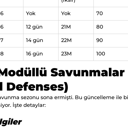
(İksir)
16
Yok
Yok
70
16
12 gün
21M
80
17
14 gün
22M
90
18
16 gün
23M
100
i Modüllü Savunmalar 
d Defenses)
vunma sezonu sona ermişti. Bu güncelleme ile bir
yor. İşte detaylar:
lgiler