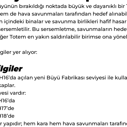
üyünün bırakıldığı noktada büyük ve dayanıklı bir T
m de hava savunmaları tarafından hedef alınabil
içindeki binalar ve savunma birlikleri hafif hasar a
 sersemletilir. Bu sersemletme, savunmaların hede
ğer Totem en yakın saldırılabilir birimse ona yön
iler yer alıyor:
lgiler
16’da açılan yeni Büyü Fabrikası seviyesi ile kullan
kaplar.
esi vardır:
H16’da
H17’de
H18’de
r yapıdır; hem kara hem hava savunmaları tarafın