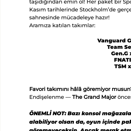
taşıdığından emin ol! Her paket bir Sp
Kasım tarihlerinde Stockholm’de ger
sahnesinde mücadeleye hazır!
Aramıza katılan takımlar:
Vanguard G
Team Se
Gen.G 
FNATI
TSM x
Favori takımını hâlâ göremiyor musun
Endişelenme — 
The Grand Major
 önce
ÖNEMLİ NOT: Bazı konsol mağazalar
alabiliyor olsan da, oyun içinde p
göremeyeceksin. Ancak merak etme,