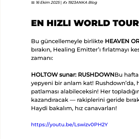
📅 
16 Ekim 2025
 | ✍️ 
1923ANKA Blog
EN HIZLI WORLD TOUR
Bu güncellemeyle birlikte 
HEAVEN OR
bırakın, Healing Emitter’ı fırlatmayı ke
zamanı:
HOLTOW sunar: RUSHDOWN
Bu hafta
yepyeni bir anlam kat! Rushdown’da, he
patlaması alabileceksin! Her topladığı
kazandıracak — rakiplerini geride bırak
Haydi bakalım, hız canavarları!
https://youtu.be/Lswizv0PH2Y