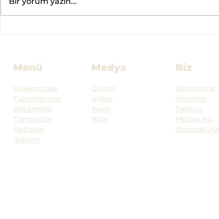
Bir yorum yazın...
The Finals Güncelleme
The Final
9.7.0
Güncellem
Menü
Medya
Biz
Hakkımızda
Görsel
Sponsorlar
Takımlarımız
Video
Yönetim
Başarımlar
Yayın
Tarihçe
Turnuvalar
Blog
Medya Kit
Haberler
Onursal Üye
İletişim